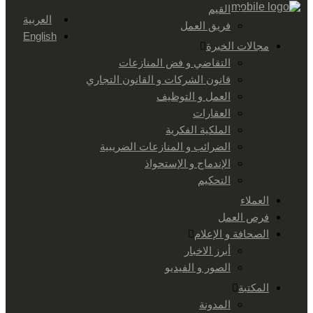
القيم
العربية
فريق العمل
English
مجالات الخبرة
التقاضي و فض المنازعات
قانون الشركات و القانون التجاري
العمل و التوظيف
العقارات
الملكية الفكرية
الضرائب و المنازعات الضريبية
الإندماج و الإستحواذ
التحكيم
العملاء
فرص العمل
الصحافة و الإعلام
أبرز الاخبار
الصور و الفيديو
المكتبة
المدونة