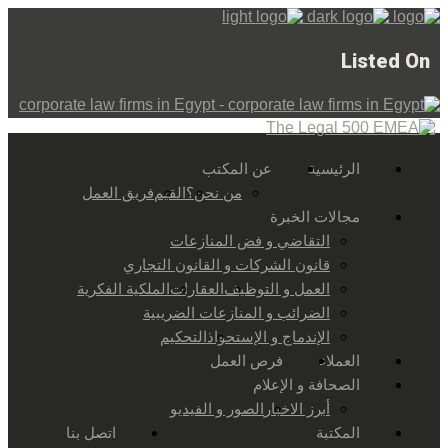
Listed On
الرئيسية
عن المكتب
من نحن؟
القيم
فريق العمل
مجالات الخبرة
التقاضي و فض المنازعات
قانون الشركات و القانون التجاري
العمل و التوظيف
العقارات
الملكية الفكرية
الضرائب و المنازعات الضريبية
الإندماج و الإستحواذ
التحكيم
العملاء
فرص العمل
الصحافة و الإعلام
أبرز الاخبار
الصور و الفيديو
المكتبة
اتصل بنا