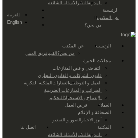
المدونة
النشر
الأسئلة الشائعة
الرئيسية
العربية
عن المكتب
English
من نحن؟
الرئيسية
عن المكتب
من نحن؟
القيم
فريق العمل
مجالات الخبرة
التقاضي و فض المنازعات
قانون الشركات و القانون التجاري
العمل و التوظيف
العقارات
الملكية الفكرية
الضرائب و المنازعات الضريبية
الإندماج و الإستحواذ
التحكيم
العملاء
فرص العمل
الصحافة و الإعلام
أبرز الاخبار
الصور و الفيديو
المكتبة
اتصل بنا
المدونة
النشر
الأسئلة الشائعة