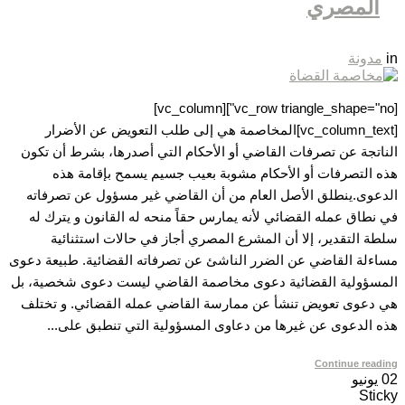
المصري
in
مدونة
[vc_row triangle_shape="no"][vc_column]
[vc_column_text]المخاصمة هي إلى طلب التعويض عن الأضرار
الناتجة عن تصرفات القاضي أو الأحكام التي أصدرها، بشرط أن تكون
هذه التصرفات أو الأحكام مشوبة بعيب جسيم يسمح بإقامة هذه
الدعوى.ينطلق الأصل العام من أن القاضي غير مسؤول عن تصرفاته
في نطاق عمله القضائي لأنه يمارس حقاً منحه له القانون و يترك له
سلطة التقدير، إلا أن المشرع المصري أجاز في حالات استثنائية
مساءلة القاضي عن الضرر الناشئ عن تصرفاته القضائية. طبيعة دعوى
المسؤولية القضائية دعوى مخاصمة القاضي ليست دعوى شخصية، بل
هي دعوى تعويض تنشأ عن ممارسة القاضي عمله القضائي. و تختلف
هذه الدعوى عن غيرها من دعاوى المسؤولية التي تنطبق على...
Continue reading
02
يونيو
Sticky