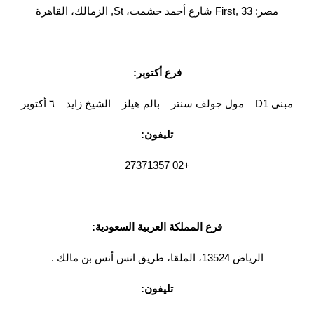
مصر: First, 33 شارع أحمد حشمت، St, الزمالك، القاهرة
فرع أكتوبر:
مبنى D1 – مول جولف سنتر – بالم هيلز – الشيخ زايد – ٦ أكتوبر
تليفون:
+02 27371357
فرع المملكة العربية السعودية:
الرياض 13524، الملقا، طريق انس أنس بن مالك .
تليفون: