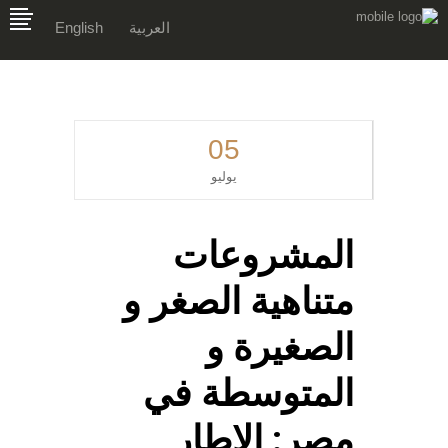
العربية
English
05
يوليو
المشروعات
متناهية الصغر و
الصغيرة و
المتوسطة في
مصر: الإطار