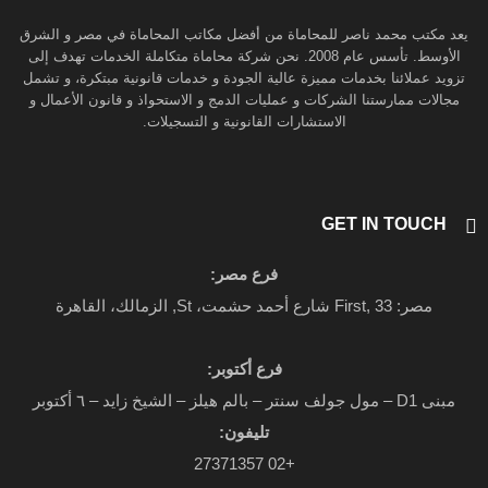
يعد مكتب محمد ناصر للمحاماة من أفضل مكاتب المحاماة في مصر و الشرق
الأوسط. تأسس عام 2008. نحن شركة محاماة متكاملة الخدمات تهدف إلى
تزويد عملائنا بخدمات مميزة عالية الجودة و خدمات قانونية مبتكرة، و تشمل
مجالات ممارستنا الشركات و عمليات الدمج و الاستحواذ و قانون الأعمال و
الاستشارات القانونية و التسجيلات.
GET IN TOUCH
فرع مصر:
مصر: First, 33 شارع أحمد حشمت، St, الزمالك، القاهرة
فرع أكتوبر:
مبنى D1 – مول جولف سنتر – بالم هيلز – الشيخ زايد – ٦ أكتوبر
تليفون:
+02 27371357