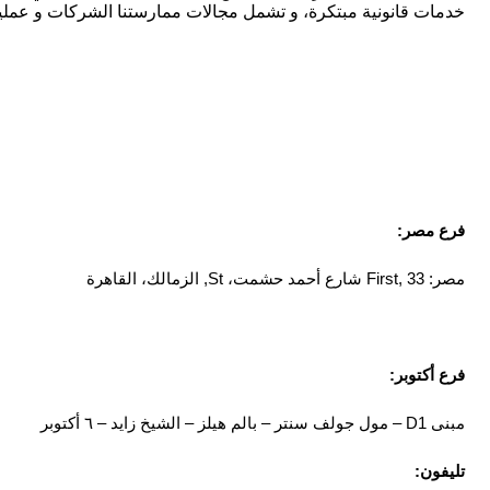
خدمات قانونية مبتكرة، و تشمل مجالات ممارستنا الشركات و عمليات 
GET IN TOUCH
فرع مصر:
مصر: First, 33 شارع أحمد حشمت، St, الزمالك، القاهرة
فرع أكتوبر:
مبنى D1 – مول جولف سنتر – بالم هيلز – الشيخ زايد – ٦ أكتوبر
تليفون: