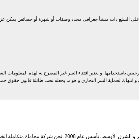
على السلع ذات منشأ جغرافي محدد وصفات أو شهرة أو خصائص يمكن عزوها
ترخيص باستخدامها. و يعتبر اقتناء الغير غير المصرح به لهذه المعلومات ال
و انتهاك لحماية السر التجاري و هو ما يجعله تحت طائلة قانون حقوق حماية
يعد مكتب محمد ناصر للمحاماة من أفضل مكاتب المحاماة في مصر و ا