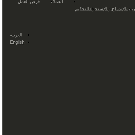
العملاء
فرص العمل
يبية
الإندماج و الإستحواذ
التحكيم
العربية
English